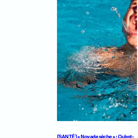
[SANTÉ] « Noyade sèche » : Qu'est-