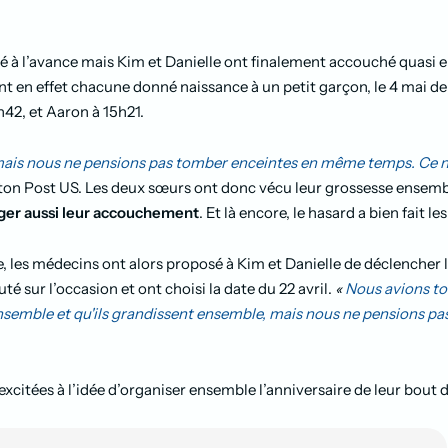
fié à l’avance mais Kim et Danielle ont finalement accouché quas
nt en effet chacune donné naissance à un petit garçon, le 4 mai der
h42, et Aaron à 15h21.
 mais nous ne pensions pas tomber enceintes en même temps. Ce n'
gton Post US. Les deux sœurs ont donc vécu leur grossesse ensembl
ger aussi leur accouchement
. Et là encore, le hasard a bien fait le
, les médecins ont alors proposé à Kim et Danielle de déclencher 
é sur l’occasion et ont choisi la date du 22 avril.
«
Nous avions to
semble et qu'ils grandissent ensemble, mais nous ne pensions pas q
excitées à l’idée d’organiser ensemble l’anniversaire de leur bout 