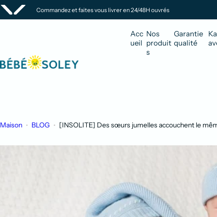
P
Commandez et faites vous livrer en 24/48H ouvrés
a
s
Acc
Nos
Garantie
Ka
s
ueil
produit
qualité
av
s
e
r
a
u
c
o
Maison
BLOG
[INSOLITE] Des sœurs jumelles accouchent le même
n
t
e
n
u