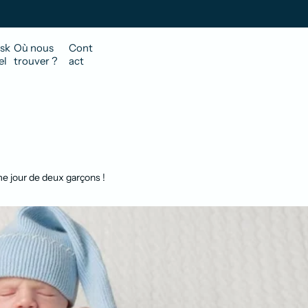
sk
Où nous
Cont
el
trouver ?
act
 jour de deux garçons !