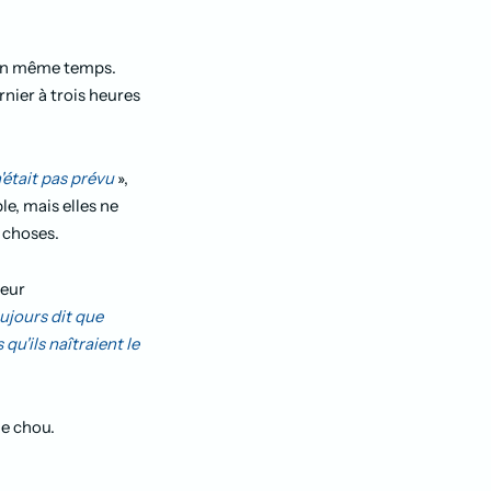
i en même temps.
nier à trois heures
était pas prévu
»,
e, mais elles ne
s choses.
leur
ujours dit que
u'ils naîtraient le
de chou.